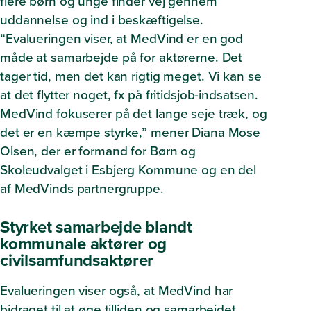
flere børn og unge finder vej gennem
uddannelse og ind i beskæftigelse.
“
Evalueringen viser, at MedVind er en god
måde at samarbejde på for aktørerne. Det
tager tid, men det kan rigtig meget. Vi kan se
at det flytter noget, fx på fritidsjob-indsatsen.
MedVind fokuserer på det lange seje træk, og
det er en kæmpe styrke,”
mener Diana Mose
Olsen, der er formand for Børn og
Skoleudvalget i Esbjerg Kommune og en del
af MedVinds partnergruppe.
Styrket samarbejde blandt
kommunale aktører og
civilsamfundsaktører
Evalueringen viser også, at MedVind har
bidraget til at øge tilliden og samarbejdet