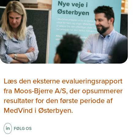
Læs den eksterne evalueringsrapport
fra Moos-Bjerre A/S, der opsummerer
resultater for den første periode af
MedVind i Østerbyen.
FØLG OS